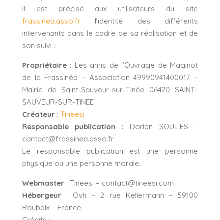
il est précisé aux utilisateurs du site
frassinea.asso.fr
l’identité des différents
intervenants dans le cadre de sa réalisation et de
son suivi :
Propriétaire
: Les amis de l’Ouvrage de Maginot
de la Frassinéa – Association 49990941400017 –
Mairie de Saint-Sauveur-sur-Tinée 06420 SAINT-
SAUVEUR-SUR-TINEE
Créateur
:
Tineesi
Responsable publication
: Dorian SOULIES –
contact@frassinea.asso.fr
Le responsable publication est une personne
physique ou une personne morale.
Webmaster
: Tineesi – contact@tineesi.com
Hébergeur
: Ovh – 2 rue Kellermann – 59100
Roubaix – France
Crédits :