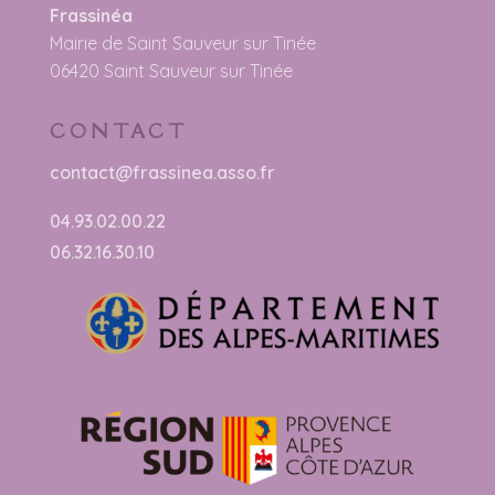
Frassinéa
Mairie de Saint Sauveur sur Tinée
06420 Saint Sauveur sur Tinée
CONTACT
contact@frassinea.asso.fr
04.93.02.00.22
06.32.16.30.10