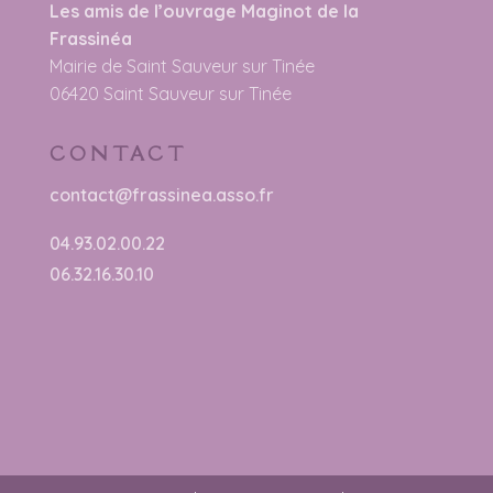
Les amis de l’ouvrage Maginot de la
Frassinéa
Mairie de Saint Sauveur sur Tinée
06420 Saint Sauveur sur Tinée
CONTACT
contact@frassinea.asso.fr
04.93.02.00.22
06.32.16.30.10